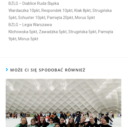
BZLG – Diablice Ruda Śląska
Wardaszka 10pkt, Respondek 10pkt, Kłak 8pkt, Strugińska
5pkt, Schuster 10pkt, Pamięta 20pkt, Morus 5pkt
BZLG – Legia Warszawa
Klichowska 5pkt, Zawadzka 5pkt, Strugińska 5pkt, Pamięta
9pkt, Morus 5pkt
MOŻE CI SIĘ SPODOBAĆ RÓWNIEŻ