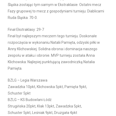
Śląska zostając tym samym w Ekstraklasie. Ostatni mecz
Fazy grupowej to mecz z gospodyniami turnieju: Diablicami
Ruda Śląska. 70-0.
Finał Ekstraklasy: 29-7
Finał był najlepszym meczem tego turnieju. Doskonałe
rozpoczęcia w wykonaniu Natalii Pamięta, odzyski piłki w
Anny Klichowskiej. Solidna obrona i dominacja naszego
zespołu w ataku i obronie.
MVP turnieju została Anna
Klichowska.
Najlepiej punktującą zawodniczką Natalia
Pamięta.
BZLG – Legia Warszawa
Zawadzka 10pkt, Klichowska 5pkt, Pamięta 9pkt,
Schuster 5pkt
BZLG – KS Budowlani Łódź
Strugińska 20pkt, Kłak 13pkt, Zawadzka 5pkt,
Schuster 5pkt, Leśniak 9pkt, Druzgała 4pkt