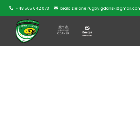
+48 505 642 073
bialo.zielone.rugby.gdansk@gmail.co