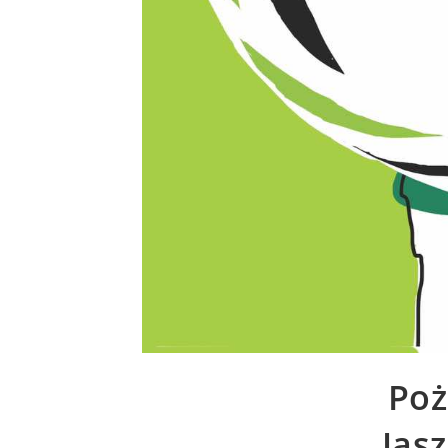
Poż
Jas