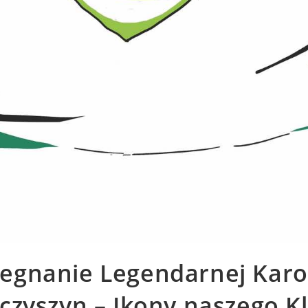
egnanie Legendarnej Karo
zczyszyn – Ikony naszego K