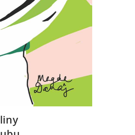
liny
lubu