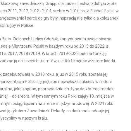
ę kluczową zawodniczką. Grając dla Ladies Lechia, zdobyła złote
ach 2011, 2012, 2013 i 2014, srebro w 2010 oraz Puchar Polski w
ngażowanie i serce do gry były inspiracją nie tylko dla koleżanek
ości rugby w Polsce.
a Biało-Zielonych Ladies Gdańsk, kontynuowała swoje pasmo
edale Mistrzostw Polski w każdym roku od 2015 do 2022, a
016, 2017, 2018 i 2019. W latach 2019-2022 pełniła funkcję
owadząc ją do licznych triumfów, ale także będąc wzorem liderki.
k zadebiutowała w 2010 roku, a już w 2015 roku została jej
prezentacja Polski sięgnęła po największe sukcesy w historii
arolina, jako kapitan, poprowadziła drużynę do złotego medalu
niej – do srebra. W tym samym roku Polki zajęły 10. miejsce w
romnym osiągnięciem na arenie międzynarodowej. W 2021 roku
ał ją tytułem Zawodniczki Dekady, co doskonale oddaje jej
dyscypliny w naszym kraju.