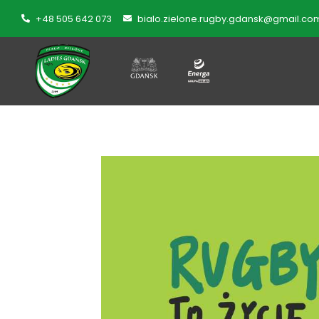
+48 505 642 073
bialo.zielone.rugby.gdansk@gmail.co