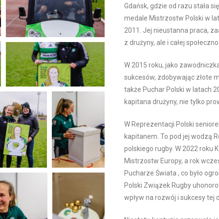
Gdańsk, gdzie od razu stała si
medale Mistrzostw Polski w lat
2011. Jej nieustanna praca, zaa
z drużyny, ale i całej społeczn
W 2015 roku, jako zawodniczk
sukcesów, zdobywając złote m
także Puchar Polski w latach 2
kapitana drużyny, nie tylko pr
W Reprezentacji Polski seniore
kapitanem. To pod jej wodzą Re
polskiego rugby. W 2022 roku K
Mistrzostw Europy, a rok wcześ
Pucharze Świata , co było og
Polski Związek Rugby uhonorow
wpływ na rozwój i sukcesy tej 