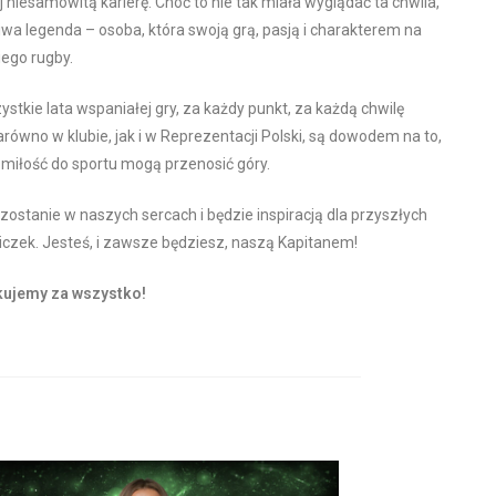
j niesamowitą karierę. Choć to nie tak miała wyglądać ta chwila,
wa legenda – osoba, która swoją grą, pasją i charakterem na
iego rugby.
ystkie lata wspaniałej gry, za każdy punkt, za każdą chwilę
równo w klubie, jak i w Reprezentacji Polski, są dowodem na to,
i miłość do sportu mogą przenosić góry.
ostanie w naszych sercach i będzie inspiracją dla przyszłych
czek. Jesteś, i zawsze będziesz, naszą Kapitanem!
kujemy za wszystko!